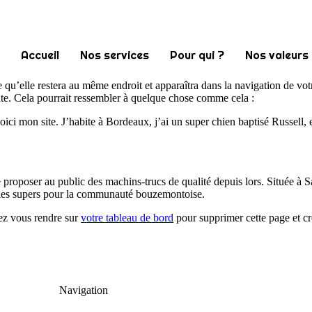
Accueil
Nos services
Pour qui ?
Nos valeurs
e qu’elle restera au même endroit et apparaîtra dans la navigation de vo
site. Cela pourrait ressembler à quelque chose comme cela :
oici mon site. J’habite à Bordeaux, j’ai un super chien baptisé Russell, e
de proposer au public des machins-trucs de qualité depuis lors. Située
dules supers pour la communauté bouzemontoise.
iez vous rendre sur
votre tableau de bord
pour supprimer cette page et c
Navigation